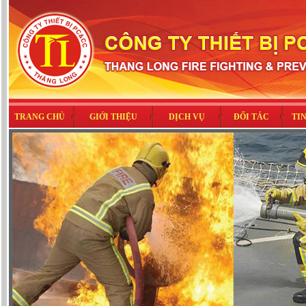
TRANG CHỦ
GIỚI THIỆU
DỊCH VỤ
ĐỐI TÁC
TI