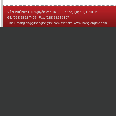
VĂN PHÒNG
: 180 Nguyễn Văn Thủ, P. ĐaKao, Quận 1, TP.HCM
ĐT: (028) 3822 7405 - Fax: (028) 3824 6367
Email: thanglong@thanglongfire.com. Website: www.thanglongfire.com