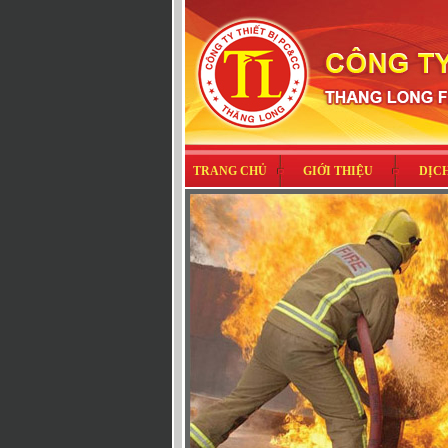
TRANG CHỦ
GIỚI THIỆU
DỊC