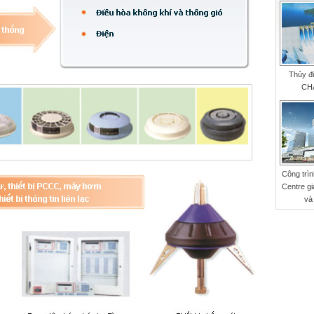
Thủy đ
CH
Công trì
Centre gi
và 