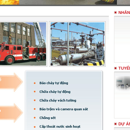
NHÂN
TUYỂ
DỰ Á