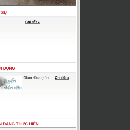
 SỰ
Chi tiết »
N DỤNG
Giám đốc dự án ...
Chi tiết »
N ĐANG THỰC HIỆN