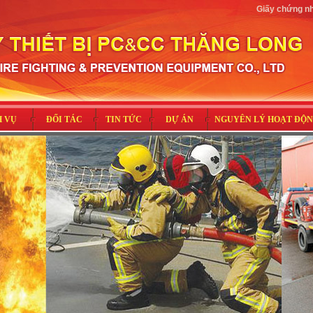
Giấy chứng n
H VỤ
ĐỐI TÁC
TIN TỨC
DỰ ÁN
NGUYÊN LÝ HOẠT ĐỘ