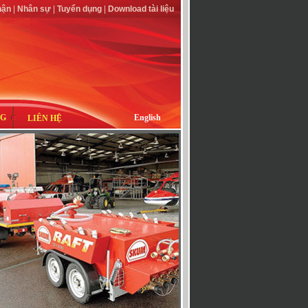
hận
|
Nhân sự
|
Tuyển dụng
|
Download tài liệu
NG
English
LIÊN HỆ