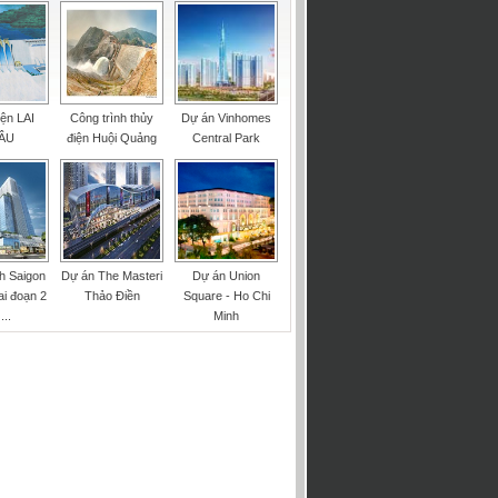
iện LAI
Công trình thủy
Dự án Vinhomes
ÂU
điện Huội Quảng
Central Park
nh Saigon
Dự án The Masteri
Dự án Union
ai đoạn 2
Thảo Điền
Square - Ho Chi
...
Minh